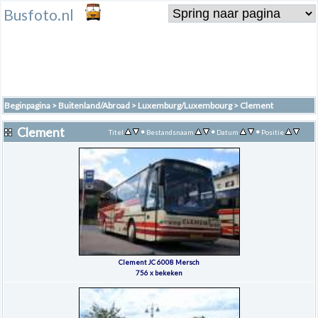
Busfoto.nl
Beginpagina
>
Buitenland/Abroad
>
Luxemburg/Luxembourg
>
Clement
Clement
•
•
•
Titel
Bestandsnaam
Datum
Positie
Clement JC 6008 Mersch
756 x bekeken