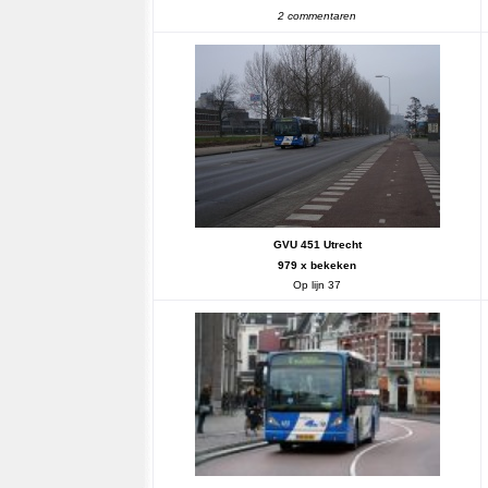
2 commentaren
GVU 451 Utrecht
979 x bekeken
Op lijn 37