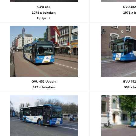
GVU 452
GVU 452 
1078 x bekeken
1078 x 
Op lijn 37
GVU 452 Utrecht
GVU 452 
927 x bekeken
996 x b