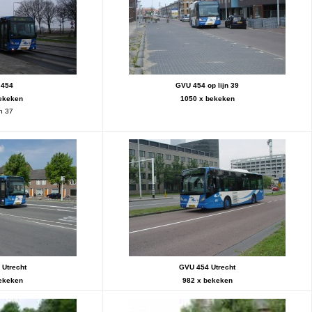
 454
GVU 454 op lijn 39
ekeken
1050 x bekeken
jn 37
Utrecht
GVU 454 Utrecht
ekeken
982 x bekeken