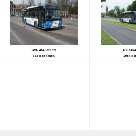
GVU 454 Utrecht
GVU 454 
882 x bekeken
1054 x 