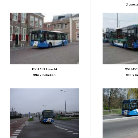
2 comme
GVU 451 Utrecht
GVU 451 
994 x bekeken
999 x b