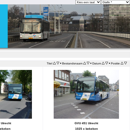
•
•
•
Titel
Bestandsnaam
Datum
Positie
Utrecht
GVU 451 Utrecht
bekeken
1025 x bekeken