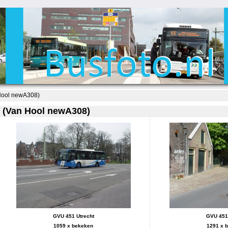
Hool newA308)
 (Van Hool newA308)
GVU 451 Utrecht
GVU 451 
1059 x bekeken
1291 x 