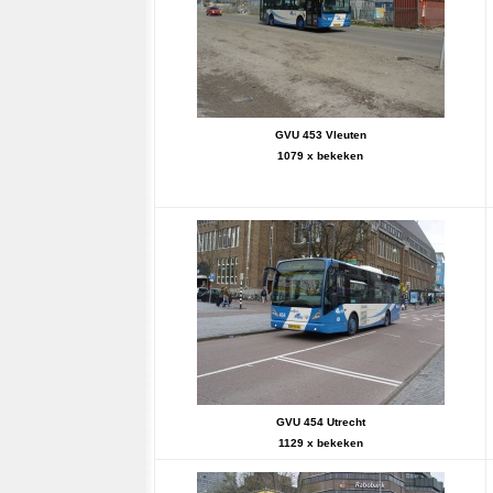
GVU 453 Vleuten
1079 x bekeken
GVU 454 Utrecht
1129 x bekeken