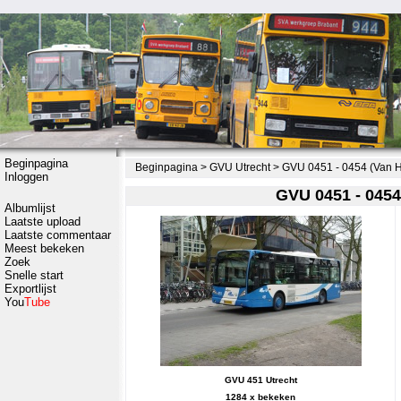
Beginpagina
Beginpagina
>
GVU Utrecht
>
GVU 0451 - 0454 (Van 
Inloggen
GVU 0451 - 0454
Albumlijst
Laatste upload
Laatste commentaar
Meest bekeken
Zoek
Snelle start
Exportlijst
You
Tube
GVU 451 Utrecht
1284 x bekeken