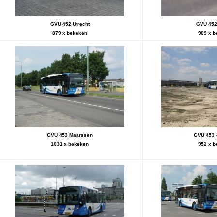
GVU 452 Utrecht
GVU 452 
879 x bekeken
909 x b
GVU 453 Maarssen
GVU 453 o
1031 x bekeken
952 x b