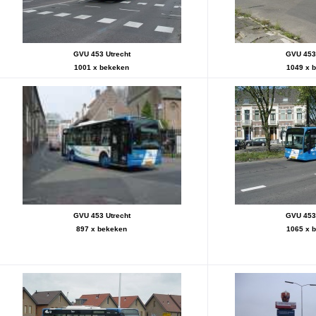
GVU 453 Utrecht
GVU 453 
1001 x bekeken
1049 x 
GVU 453 Utrecht
GVU 453 
897 x bekeken
1065 x 