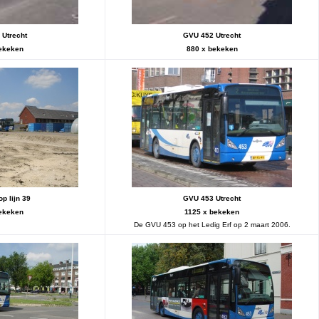
Utrecht
GVU 452 Utrecht
ekeken
880 x bekeken
p lijn 39
GVU 453 Utrecht
ekeken
1125 x bekeken
De GVU 453 op het Ledig Erf op 2 maart 2006.