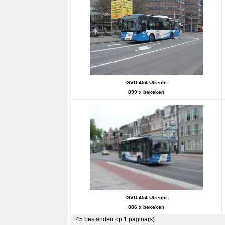
GVU 454 Utrecht
899 x bekeken
GVU 454 Utrecht
886 x bekeken
45 bestanden op 1 pagina(s)