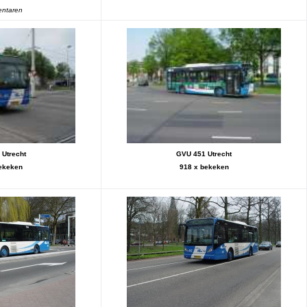
ntaren
Utrecht
GVU 451 Utrecht
ekeken
918 x bekeken