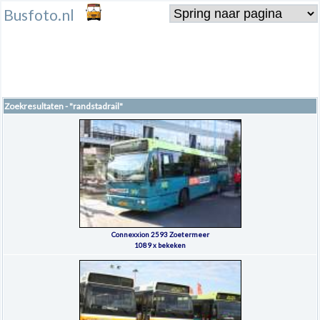
Busfoto.nl
Zoekresultaten - "randstadrail"
Connexxion 2593 Zoetermeer
1089 x bekeken