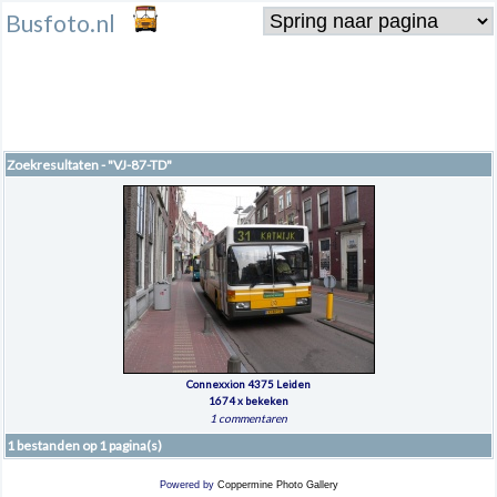
Busfoto.nl
Zoekresultaten - "VJ-87-TD"
Connexxion 4375 Leiden
1674 x bekeken
1 commentaren
1 bestanden op 1 pagina(s)
Powered by
Coppermine Photo Gallery