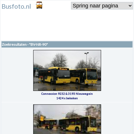
Busfoto.nl
Zoekresultaten - "BV-NR-90"
Connexxion 9232 & 3193 Nieuwegein
1424 x bekeken