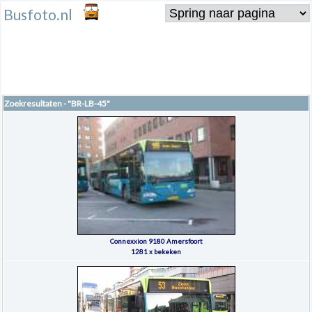
Busfoto.nl
Zoekresultaten - "BR-LB-45"
Connexxion 9180 Amersfoort
1281 x bekeken