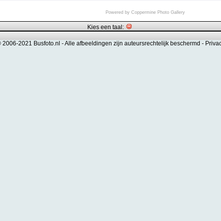
Powered by
Coppermine Photo Gallery
Kies een taal:
© 2006-2021 Busfoto.nl -
Alle afbeeldingen zijn auteursrechtelijk beschermd
-
Priva