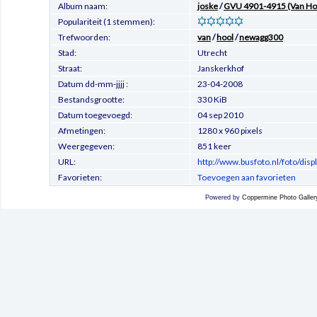
Album naam:
joske
/
GVU 4901-4915 (Van H
Populariteit (1 stemmen):
Trefwoorden:
van
/
hool
/
newagg300
Stad:
Utrecht
Straat:
Janskerkhof
Datum dd-mm-jjjj :
23-04-2008
Bestandsgrootte:
330 KiB
Datum toegevoegd:
04 sep 2010
Afmetingen:
1280 x 960 pixels
Weergegeven:
851 keer
URL:
http://www.busfoto.nl/foto/di
Favorieten:
Toevoegen aan favorieten
Powered by
Coppermine Photo Galler