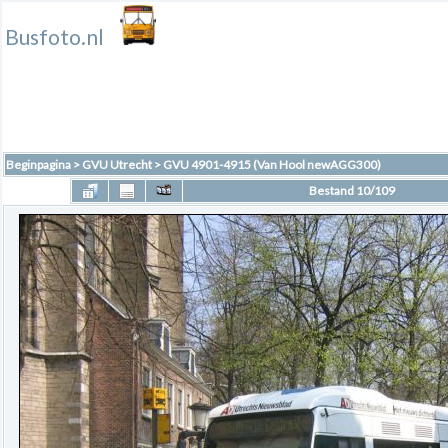
Busfoto.nl
Beginpagina
>
GVU Utrecht
>
GVU 4901-4915 (Van Hool newAGG300)
Bestand 10/109