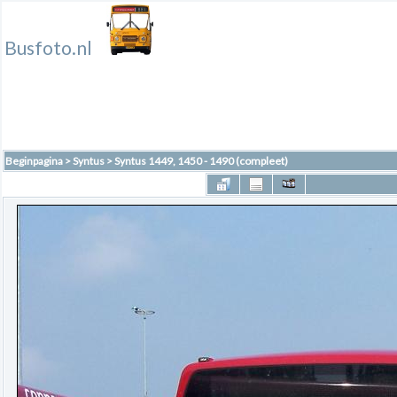
Busfoto.nl
Beginpagina
>
Syntus
>
Syntus 1449, 1450 - 1490 (compleet)