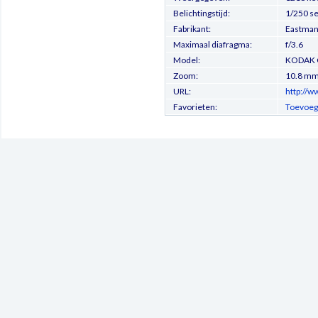
Belichtingstijd:
1/250 s
Fabrikant:
Eastman
Maximaal diafragma:
f/3.6
Model:
KODAK 
Zoom:
10.8 m
URL:
http://w
Favorieten:
Toevoeg