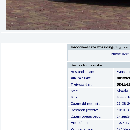
Beoordeel deze afbeelding
(Nog geen
Hover over 
Bestandsinformatie
Bestandsnaam:
Syntus_
Album naam:
Busfoto
Trefwoorden:
BR-LL-2
Stad:
Almelo
Straat:
Station 
Datum dd-mm-jjjj :
23-08-2
Bestandsgrootte:
101 KiB
Datum toegevoegd:
24 aug 
Afmetingen:
1024 x 7
Weergegeven:
1218 ke