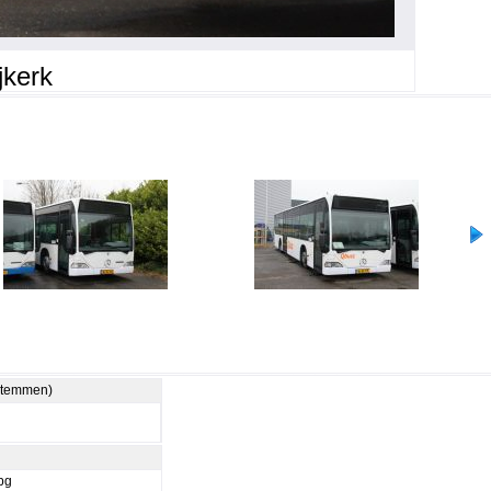
jkerk
 stemmen)
pg