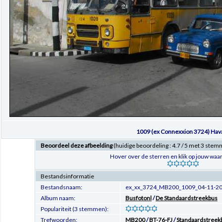
1009 (ex Connexxion 3724) Hav
Beoordeel deze afbeelding
(huidige beoordeling : 4.7 / 5 met 3 ste
Hover over de sterren en klik op jouw waar
Bestandsinformatie
Bestandsnaam:
ex_xx_3724_MB200_1009_04-11-20
Album naam:
Busfotonl
/
De Standaardstreekbus
Populariteit (3 stemmen):
Trefwoorden:
MB200
/
BT-76-FJ
/
Standaardstreek