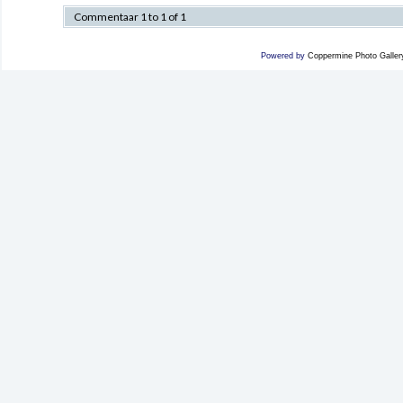
Commentaar 1 to 1 of 1
Powered by
Coppermine Photo Galler