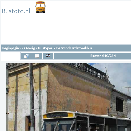
Busfoto.nl
Beginpagina
>
Overig
>
Bustypes
>
De Standaardstreekbus
Bestand 10/734