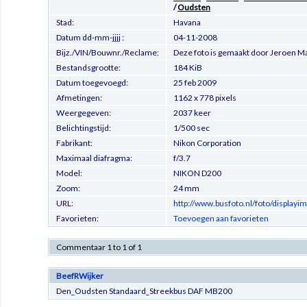
/
Oudsten
Stad:
Havana
Datum dd-mm-jjjj :
04-11-2008
Bijz./VIN/Bouwnr./Reclame:
Deze foto is gemaakt door Jeroen 
Bestandsgrootte:
184 KiB
Datum toegevoegd:
25 feb 2009
Afmetingen:
1162 x 778 pixels
Weergegeven:
2037 keer
Belichtingstijd:
1/500 sec
Fabrikant:
Nikon Corporation
Maximaal diafragma:
f/3.7
Model:
NIKON D200
Zoom:
24 mm
URL:
http://www.busfoto.nl/foto/display
Favorieten:
Toevoegen aan favorieten
Commentaar 1 to 1 of 1
BeefRWijker
Den_Oudsten Standaard_Streekbus DAF MB200