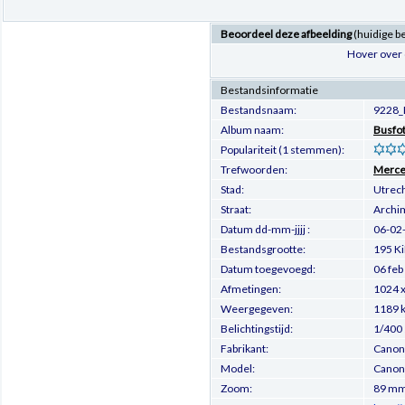
Beoordeel deze afbeelding
(huidige b
Hover over 
Bestandsinformatie
Bestandsnaam:
9228_
Album naam:
Busfo
Populariteit (1 stemmen):
Trefwoorden:
Merce
Stad:
Utrec
Straat:
Archi
Datum dd-mm-jjjj :
06-02
Bestandsgrootte:
195 K
Datum toegevoegd:
06 feb
Afmetingen:
1024 x
Weergegeven:
1189 
Belichtingstijd:
1/400
Fabrikant:
Canon
Model:
Canon
Zoom:
89 m