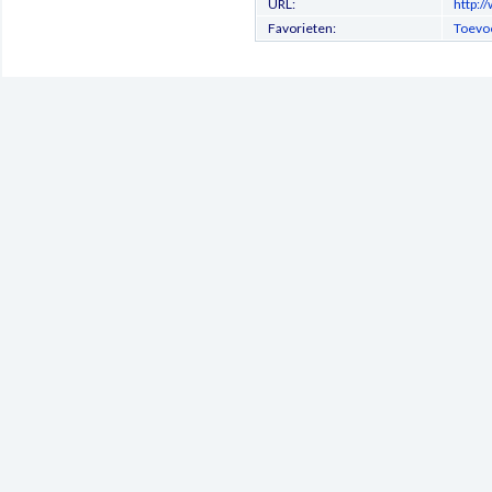
URL:
http:/
Favorieten:
Toevoe