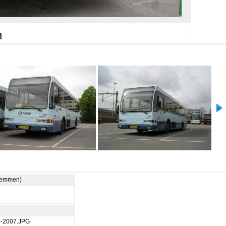
h
stemmen)
2-2007.JPG