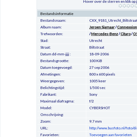
Hover over de sterren en klik op
Bestandsinformatie
Bestandsnaam:
CXX_9181_Utrecht_Biltstra
Album naam:
Jeroen Sjamaar
/
Connexxion 
Trefwoorden:
/
Mercedes-Benz
/
Citaro
/
O
Stad:
Utrecht
Straat:
Biltstraat
Datum dd-mm-jjjj :
18-09-2006
Bestandsgrootte:
100 KiB
Datum toegevoegd:
27 sep 2006
Afmetingen:
800 x 600 pixels
Weergegeven:
1005 keer
Belichtingstijd:
1/500 sec
Fabrikant:
Sony
Maximaal diafragma:
f/2
Model:
CYBERSHOT
Omschrijving:
Zoom:
9.7 mm
URL:
http://www.busfoto.nl/foto/
Favorieten:
Toevoegen aan favorieten