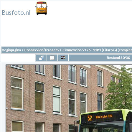
Busfoto.nl
Beginpagina
>
Connexxion/Transdev
>
Connexxion 9176 - 9181 (Citaro G) (complee
Bestand 30/30