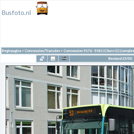
Busfoto.nl
Beginpagina
>
Connexxion/Transdev
>
Connexxion 9176 - 9181 (Citaro G) (complee
Bestand 25/30