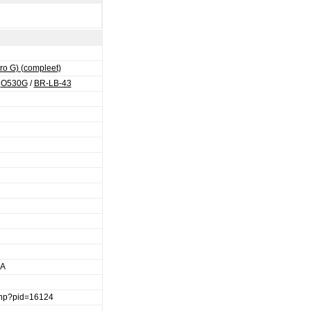
ro G) (compleet)
/
O530G
/
BR-LB-43
RA
.php?pid=16124