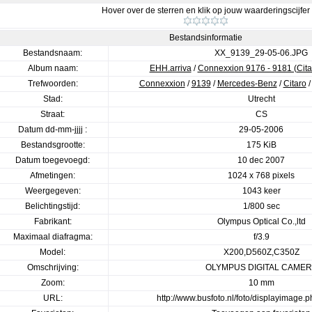
Hover over de sterren en klik op jouw waarderingscijfer
Bestandsinformatie
Bestandsnaam:
XX_9139_29-05-06.JPG
Album naam:
EHH.arriva
/
Connexxion 9176 - 9181 (Cita
Trefwoorden:
Connexxion
/
9139
/
Mercedes-Benz
/
Citaro
Stad:
Utrecht
Straat:
CS
Datum dd-mm-jjjj :
29-05-2006
Bestandsgrootte:
175 KiB
Datum toegevoegd:
10 dec 2007
Afmetingen:
1024 x 768 pixels
Weergegeven:
1043 keer
Belichtingstijd:
1/800 sec
Fabrikant:
Olympus Optical Co.,ltd
Maximaal diafragma:
f/3.9
Model:
X200,D560Z,C350Z
Omschrijving:
OLYMPUS DIGITAL CAME
Zoom:
10 mm
URL:
http://www.busfoto.nl/foto/displayimage