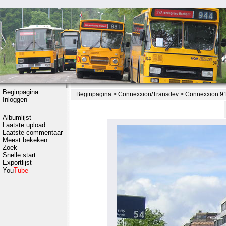
Beginpagina
Beginpagina
>
Connexxion/Transdev
>
Connexxion 917
Inloggen
Albumlijst
Laatste upload
Laatste commentaar
Meest bekeken
Zoek
Snelle start
Exportlijst
You
Tube