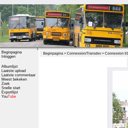
Beginpagina
Beginpagina
>
Connexxion/Transdev
>
Connexxion 917
Inloggen
Albumlijst
Laatste upload
Laatste commentaar
Meest bekeken
Zoek
Snelle start
Exportlijst
You
Tube