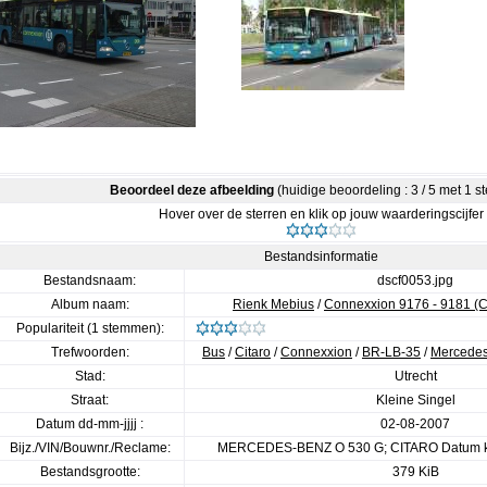
Beoordeel deze afbeelding
(huidige beoordeling : 3 / 5 met 1 
Hover over de sterren en klik op jouw waarderingscijfer
Bestandsinformatie
Bestandsnaam:
dscf0053.jpg
Album naam:
Rienk Mebius
/
Connexxion 9176 - 9181 (Ci
Populariteit (1 stemmen):
Trefwoorden:
Bus
/
Citaro
/
Connexxion
/
BR-LB-35
/
Mercede
Stad:
Utrecht
Straat:
Kleine Singel
Datum dd-mm-jjjj :
02-08-2007
Bijz./VIN/Bouwnr./Reclame:
MERCEDES-BENZ O 530 G; CITARO Datum ke
Bestandsgrootte:
379 KiB