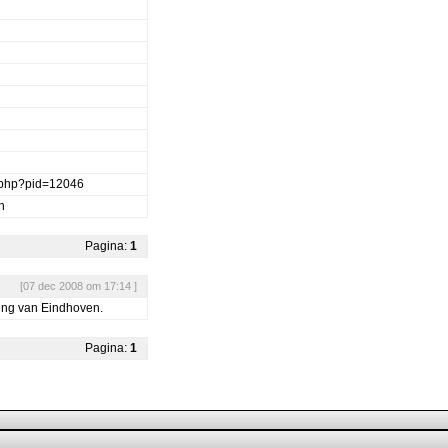
e.php?pid=12046
n
Pagina:
1
[07 dec 2008 om 17:14 ]
ling van Eindhoven.
Pagina:
1