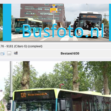
6 - 9181 (Citaro G) (compleet)
Bestand 6/30