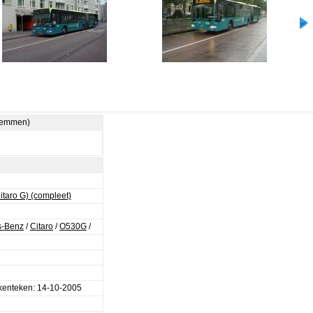
stemmen)
taro G) (compleet)
s-Benz
/
Citaro
/
O530G
/
nteken: 14-10-2005