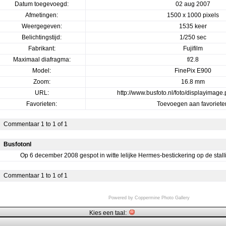
Datum toegevoegd:
02 aug 2007
Afmetingen:
1500 x 1000 pixels
Weergegeven:
1535 keer
Belichtingstijd:
1/250 sec
Fabrikant:
Fujifilm
Maximaal diafragma:
f/2.8
Model:
FinePix E900
Zoom:
16.8 mm
URL:
http://www.busfoto.nl/foto/displayimag
Favorieten:
Toevoegen aan favoriete
Commentaar 1 to 1 of 1
Busfotonl
Op 6 december 2008 gespot in witte lelijke Hermes-bestickering op de stal
Commentaar 1 to 1 of 1
Powered by
Coppermine Photo Gallery
Kies een taal: