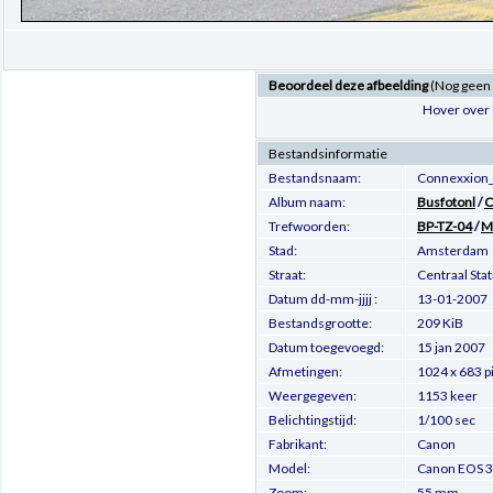
Beoordeel deze afbeelding
(Nog geen
Hover over 
Bestandsinformatie
Bestandsnaam:
Connexxion_
Album naam:
Busfotonl
/
C
Trefwoorden:
BP-TZ-04
/
M
Stad:
Amsterdam
Straat:
Centraal Sta
Datum dd-mm-jjjj :
13-01-2007
Bestandsgrootte:
209 KiB
Datum toegevoegd:
15 jan 2007
Afmetingen:
1024 x 683 p
Weergegeven:
1153 keer
Belichtingstijd:
1/100 sec
Fabrikant:
Canon
Model:
Canon EOS 3
Zoom:
55 mm