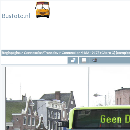
Busfoto.nl
Beginpagina
>
Connexxion/Transdev
>
Connexxion 9162 - 9175 (Citaro G) (complee