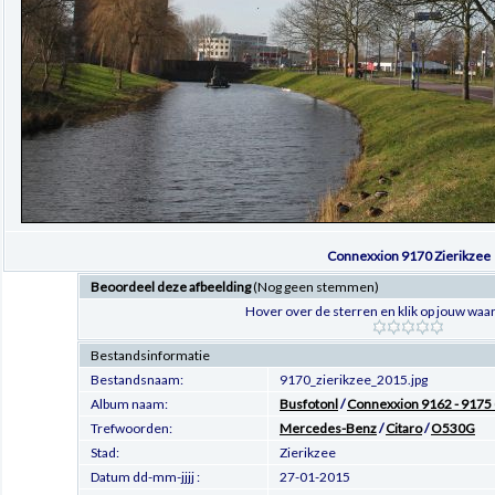
Connexxion 9170 Zierikzee
Beoordeel deze afbeelding
(Nog geen stemmen)
Hover over de sterren en klik op jouw waar
Bestandsinformatie
Bestandsnaam:
9170_zierikzee_2015.jpg
Album naam:
Busfotonl
/
Connexxion 9162 - 9175 
Trefwoorden:
Mercedes-Benz
/
Citaro
/
O530G
Stad:
Zierikzee
Datum dd-mm-jjjj :
27-01-2015