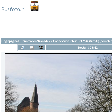
Busfoto.nl
Beginpagina
>
Connexxion/Transdev
>
Connexxion 9162 - 9175 (Citaro G) (complee
Bestand 23/42