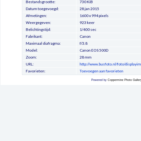
Bestandsgrootte:
730 KiB
Datum toegevoegd:
28 jan 2015
Afmetingen:
1600 x 994 pixels
Weergegeven:
923 keer
Belichtingstijd:
1/400 sec
Fabrikant:
Canon
Maximaal diafragma:
f/3.8
Model:
Canon EOS 500D
Zoom:
28 mm
URL:
http://www.busfoto.nl/foto/display
Favorieten:
Toevoegen aan favorieten
Powered by
Coppermine Photo Galler