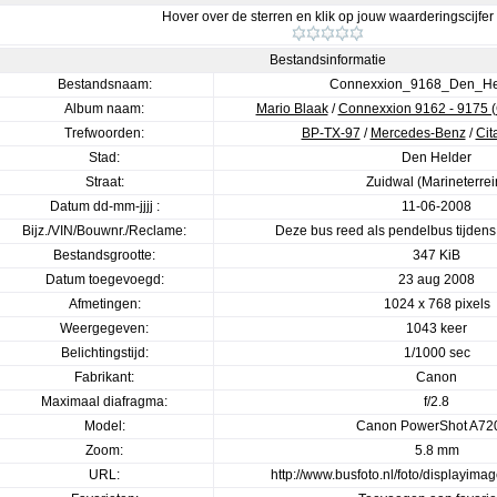
Hover over de sterren en klik op jouw waarderingscijfer
Bestandsinformatie
Bestandsnaam:
Connexxion_9168_Den_Hel
Album naam:
Mario Blaak
/
Connexxion 9162 - 9175 (C
Trefwoorden:
BP-TX-97
/
Mercedes-Benz
/
Cit
Stad:
Den Helder
Straat:
Zuidwal (Marineterrei
Datum dd-mm-jjjj :
11-06-2008
Bijz./VIN/Bouwnr./Reclame:
Deze bus reed als pendelbus tijden
Bestandsgrootte:
347 KiB
Datum toegevoegd:
23 aug 2008
Afmetingen:
1024 x 768 pixels
Weergegeven:
1043 keer
Belichtingstijd:
1/1000 sec
Fabrikant:
Canon
Maximaal diafragma:
f/2.8
Model:
Canon PowerShot A720
Zoom:
5.8 mm
URL:
http://www.busfoto.nl/foto/displayim