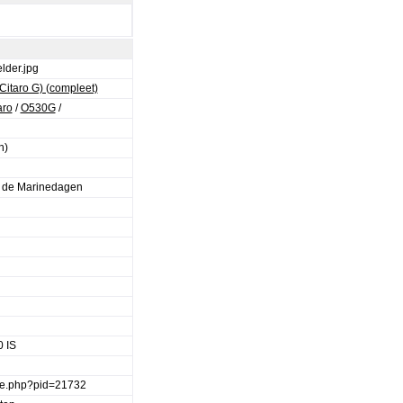
der.jpg
itaro G) (compleet)
aro
/
O530G
/
n)
s de Marinedagen
 IS
age.php?pid=21732