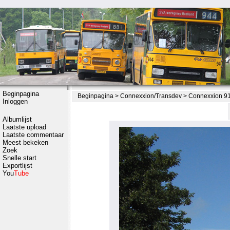
Beginpagina
Beginpagina
>
Connexxion/Transdev
>
Connexxion 916
Inloggen
Albumlijst
Laatste upload
Laatste commentaar
Meest bekeken
Zoek
Snelle start
Exportlijst
You
Tube