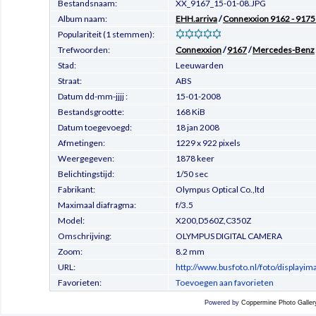
Bestandsnaam:
XX_9167_15-01-08.JPG
Album naam:
EHH.arriva
/
Connexxion 9162 - 9175 
Populariteit (1 stemmen):
Trefwoorden:
Connexxion
/
9167
/
Mercedes-Benz
Stad:
Leeuwarden
Straat:
ABS
Datum dd-mm-jjjj :
15-01-2008
Bestandsgrootte:
168 KiB
Datum toegevoegd:
18 jan 2008
Afmetingen:
1229 x 922 pixels
Weergegeven:
1878 keer
Belichtingstijd:
1/50 sec
Fabrikant:
Olympus Optical Co.,ltd
Maximaal diafragma:
f/3.5
Model:
X200,D560Z,C350Z
Omschrijving:
OLYMPUS DIGITAL CAMERA
Zoom:
8.2 mm
URL:
http://www.busfoto.nl/foto/displayi
Favorieten:
Toevoegen aan favorieten
Powered by
Coppermine Photo Galler