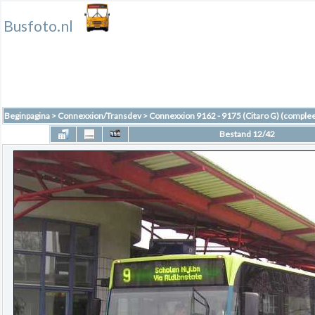
Busfoto.nl
Beginpagina
>
Connexxion/Transdev
>
Connexxion 9162 - 9175 (Citaro G) (complee
Bestand 12/42