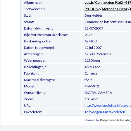
Album naam:
vos.b
/
Connexxion 9162 - 9175
Trefwoorden:
PB-TX-89
/
Mercedes-Benz
/
Stad:
Den Helder
Straat:
Connexxion busremisse Pas
Datum dd-mm-jjjj :
12-07-2007
Bijz./VIN/Bouwnr./Reclame:
9175
Bestandsgrootte:
624 KiB
Datum toegevoegd:
12 jul 2007
Afmetingen:
1280 x 960 pixels
Weergegeven:
1130 keer
Belichtingstijd:
4/753 sec
Fabrikant:
Camera
Maximaal diafragma:
f/2.9
Model:
4MP-9T2
Omschrijving:
DIGITAL CAMERA
Zoom:
10.8 mm
URL:
http://www.busfoto.nl/foto/d
Favorieten:
Toevoegen aan favorieten
Powered by
Coppermine Photo Galler