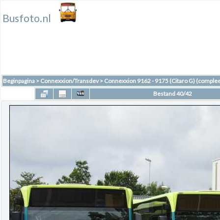
Busfoto.nl
Beginpagina
>
Connexxion/Transdev
>
Connexxion 9162 - 9175 (Citaro G) (complee
Bestand 40/42