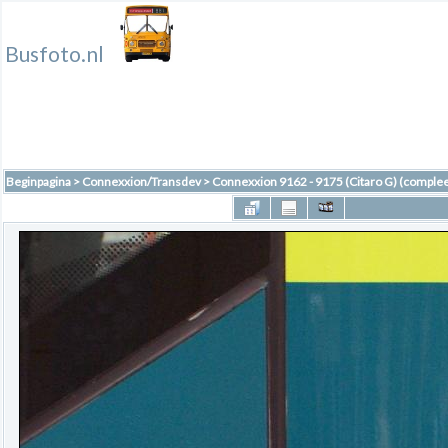
Busfoto.nl
Beginpagina
>
Connexxion/Transdev
>
Connexxion 9162 - 9175 (Citaro G) (complee