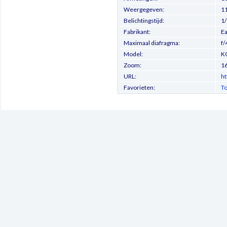
Weergegeven:
1
Belichtingstijd:
1/
Fabrikant:
E
Maximaal diafragma:
f/
Model:
K
Zoom:
1
URL:
ht
Favorieten:
To