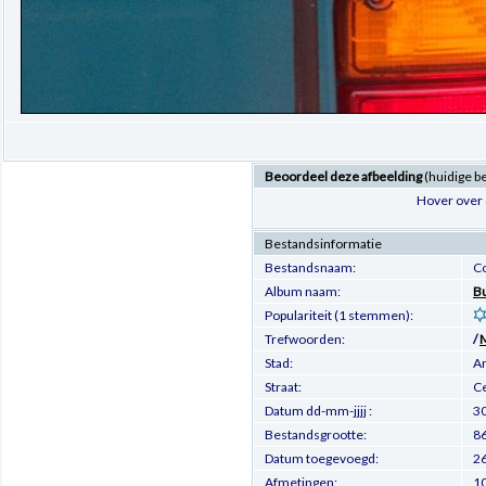
Beoordeel deze afbeelding
(huidige b
Hover over 
Bestandsinformatie
Bestandsnaam:
C
Album naam:
Bu
Populariteit (1 stemmen):
Trefwoorden:
/
Stad:
A
Straat:
Ce
Datum dd-mm-jjjj :
3
Bestandsgrootte:
86
Datum toegevoegd:
2
Afmetingen:
10