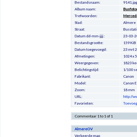
Bestandsnaam:
9141.jp
Album naam:
Busfoto
Trefwoorden:
Merced
Stad:
Almere
Straat:
Busstati
Datum dd-mm-jjjj :
23-03-2
Bestandsgrootte:
159 KiB
Datum toegevoegd:
23 mrt 
Afmetingen:
1024 x 5
Weergegeven:
1823 ke
Belichtingstijd:
1/100 s
Fabrikant:
Canon
Model:
Canon 
Zoom:
18 mm
URL:
http://
Favorieten:
Toevoeg
Commentaar 1 to 1 of 1
AlmereOV
Verkeerde map