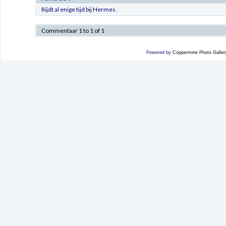
Rijdt al enige tijd bij Hermes.
Commentaar 1 to 1 of 1
Powered by
Coppermine Photo Galler