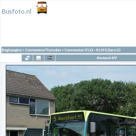
Busfoto.nl
Beginpagina
>
Connexxion/Transdev
>
Connexxion 9113 - 9119 (Citaro G)
Bestand 4/9