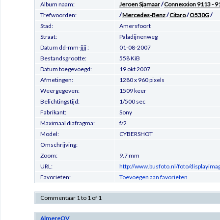
Album naam:
Jeroen Sjamaar
/
Connexxion 9113 - 91
Trefwoorden:
/
Mercedes-Benz
/
Citaro
/
O530G
/
Stad:
Amersfoort
Straat:
Paladijnenweg
Datum dd-mm-jjjj :
01-08-2007
Bestandsgrootte:
558 KiB
Datum toegevoegd:
19 okt 2007
Afmetingen:
1280 x 960 pixels
Weergegeven:
1509 keer
Belichtingstijd:
1/500 sec
Fabrikant:
Sony
Maximaal diafragma:
f/2
Model:
CYBERSHOT
Omschrijving:
Zoom:
9.7 mm
URL:
http://www.busfoto.nl/foto/displayim
Favorieten:
Toevoegen aan favorieten
Commentaar 1 to 1 of 1
AlmereOV