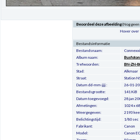
Beoordeel deze afbeelding
(Nog geen
Hover over 
Bestandsinformatie
Bestandsnaam:
Connexxi
Album naam:
Busfoton
Trefwoorden:
BN-ZN-8
Stad:
Alkmaar
Straat:
Station N
Datum dd-mm-jjjj :
26-01-2
Bestandsgrootte:
141 KiB
Datum toegevoegd:
28 jan 20
Afmetingen:
1024 x 68
Weergegeven:
2193 kee
Belichtingstijd:
1/80 sec
Fabrikant:
Canon
Model:
Canon EO
Zoom:
50 mm