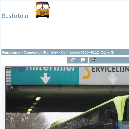
Busfoto.nl
Beginpagina
>
Connexxion/Transdev
>
Connexxion 9100 - 9112 (Citaro G)