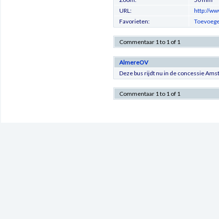
URL:
http://ww
Favorieten:
Toevoege
Commentaar 1 to 1 of 1
AlmereOV
Deze bus rijdt nu in de concessie Am
Commentaar 1 to 1 of 1