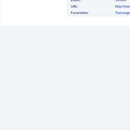
URL:
http://ww
Favorieten:
Toevoege