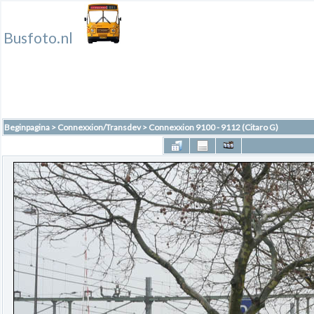
Busfoto.nl
Beginpagina
>
Connexxion/Transdev
>
Connexxion 9100 - 9112 (Citaro G)