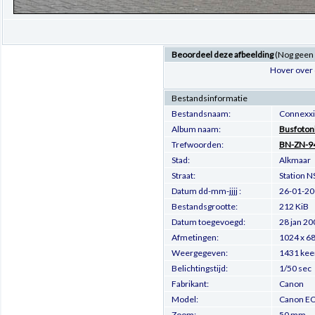
Beoordeel deze afbeelding
(Nog geen
Hover over 
Bestandsinformatie
Bestandsnaam:
Connexxi
Album naam:
Busfoton
Trefwoorden:
BN-ZN-9
Stad:
Alkmaar
Straat:
Station N
Datum dd-mm-jjjj :
26-01-2
Bestandsgrootte:
212 KiB
Datum toegevoegd:
28 jan 20
Afmetingen:
1024 x 68
Weergegeven:
1431 kee
Belichtingstijd:
1/50 sec
Fabrikant:
Canon
Model:
Canon EO
Zoom:
50 mm