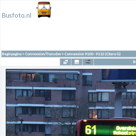
Busfoto.nl
Beginpagina
>
Connexxion/Transdev
>
Connexxion 9100 - 9112 (Citaro G)
B