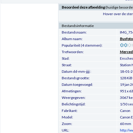
Beoordeel deze afbeelding
(huidige beoordel
Hover over de ster
Bestandsinformatie
Bestandsnaam:
IMG_75
Album naam:
Busfoto
Populariteit (4 stemmen):
Trefwoorden:
Merced
Stad:
Ensche
Straat:
Station 
Datum dd-mm-jjjj :
18-01-
Bestandsgrootte:
128 KiB
Datum toegevoegd:
19 jan 
Afmetingen:
951 x 63
Weergegeven:
3067 ke
Belichtingstijd:
1/50 se
Fabrikant:
Canon
Model:
Canon 
Zoom:
60 mm
URL:
http://