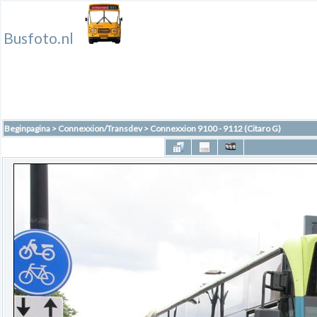
Busfoto.nl
Beginpagina
>
Connexxion/Transdev
>
Connexxion 9100 - 9112 (Citaro G)