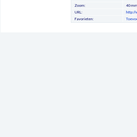
Zoom:
40 m
URL:
http:/
Favorieten:
Toevoe