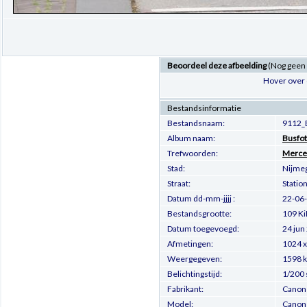
Beoordeel deze afbeelding
(Nog geen
Hover over 
Bestandsinformatie
Bestandsnaam:
9112_
Album naam:
Busfot
Trefwoorden:
Merce
Stad:
Nijme
Straat:
Statio
Datum dd-mm-jjjj :
22-06
Bestandsgrootte:
109 Ki
Datum toegevoegd:
24 jun
Afmetingen:
1024 x
Weergegeven:
1598 
Belichtingstijd:
1/200 
Fabrikant:
Canon
Model:
Canon