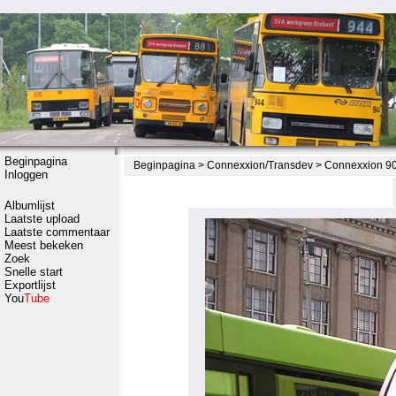
Beginpagina
Beginpagina
>
Connexxion/Transdev
>
Connexxion 90
Inloggen
Albumlijst
Laatste upload
Laatste commentaar
Meest bekeken
Zoek
Snelle start
Exportlijst
You
Tube