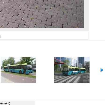
m
stemmen)