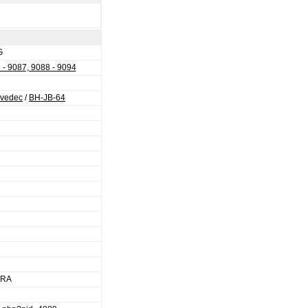
G
 - 9087, 9088 - 9094
vedec
/
BH-JB-64
ERA