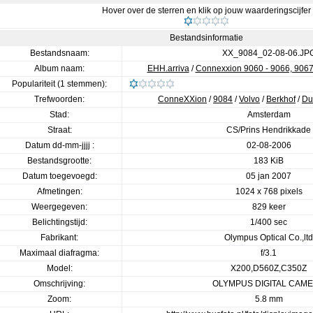
Hover over de sterren en klik op jouw waarderingscijfer
Bestandsinformatie
Bestandsnaam:
XX_9084_02-08-06.JP
Album naam:
EHH.arriva
/
Connexxion 9060 - 9066, 9067
Populariteit (1 stemmen):
Trefwoorden:
ConneXXion
/
9084
/
Volvo
/
Berkhof
/
Du
Stad:
Amsterdam
Straat:
CS/Prins Hendrikkade
Datum dd-mm-jjjj :
02-08-2006
Bestandsgrootte:
183 KiB
Datum toegevoegd:
05 jan 2007
Afmetingen:
1024 x 768 pixels
Weergegeven:
829 keer
Belichtingstijd:
1/400 sec
Fabrikant:
Olympus Optical Co.,ltd
Maximaal diafragma:
f/3.1
Model:
X200,D560Z,C350Z
Omschrijving:
OLYMPUS DIGITAL CAM
Zoom:
5.8 mm