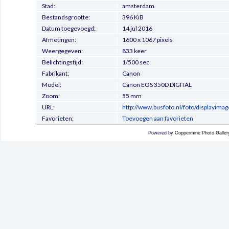
Stad:
amsterdam
Bestandsgrootte:
396 KiB
Datum toegevoegd:
14 jul 2016
Afmetingen:
1600 x 1067 pixels
Weergegeven:
833 keer
Belichtingstijd:
1/500 sec
Fabrikant:
Canon
Model:
Canon EOS 350D DIGITAL
Zoom:
55 mm
URL:
http://www.busfoto.nl/foto/displayima
Favorieten:
Toevoegen aan favorieten
Powered by
Coppermine Photo Galler