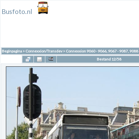
Busfoto.nl
Beginpagina
>
Connexxion/Transdev
>
Connexxion 9060 - 9066, 9067 - 9087, 9088 
Bestand 12/58