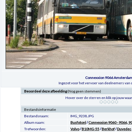
Connexxion 9066 Amsterda
Ingezet voor het vervoer van deelnemers van
Beoordeel deze afbeelding
(Nog geen stemmen)
Hover over de sterren en klik op jouw waar
Bestandsinformatie
Bestandsnaam:
IMG_9238.JPG
Album naam:
Busfotonl
/
Connexxion 9060 - 9066, 90
Trefwoorden:
Volvo
/
B10MG-55
/
Berkhof
/
Duvedec