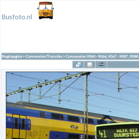
Busfoto.nl
Beginpagina
>
Connexxion/Transdev
>
Connexxion 9060 - 9066, 9067 - 9087, 9088 