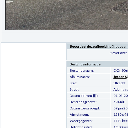
Beoordeel deze afbeelding
(Nog geen
Hover over 
Bestandsinformatie
Bestandsnaam:
CXX_906
Album naam:
Jeroen S
Stad:
Utrecht
Straat:
Adama va
Datum dd-mm-jjjj :
01-05-2
Bestandsgrootte:
594 KiB
Datum toegevoegd:
09 jun 2
Afmetingen:
1280 x 96
Weergegeven:
1112 kee
Belichtingstijd:
1/500 se