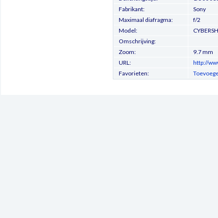
Fabrikant:
Sony
Maximaal diafragma:
f/2
Model:
CYBERS
Omschrijving:
Zoom:
9.7 mm
URL:
http://ww
Favorieten:
Toevoege