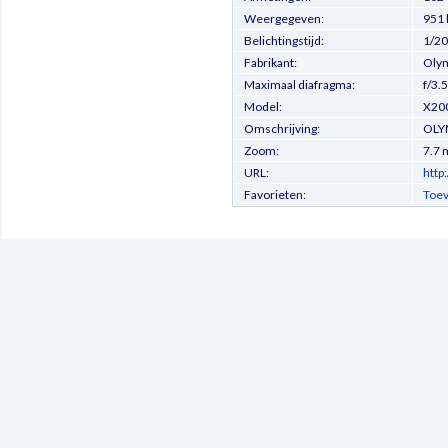
Weergegeven:
951 
Belichtingstijd:
1/20
Fabrikant:
Olym
Maximaal diafragma:
f/3.5
Model:
X20
Omschrijving:
OLY
Zoom:
7.7
URL:
http
Favorieten:
Toev