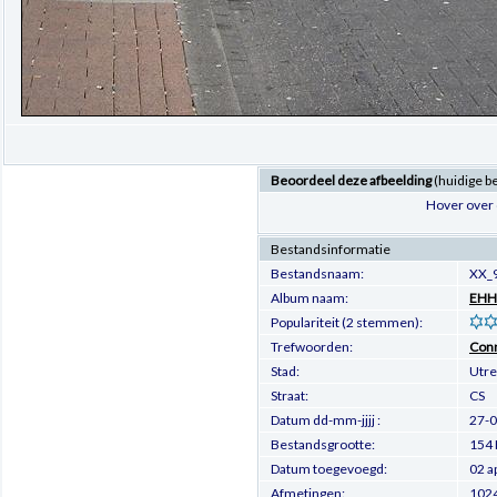
Beoordeel deze afbeelding
(huidige b
Hover over 
Bestandsinformatie
Bestandsnaam:
XX_
Album naam:
EHH.
Populariteit (2 stemmen):
Trefwoorden:
Con
Stad:
Utre
Straat:
CS
Datum dd-mm-jjjj :
27-
Bestandsgrootte:
154 
Datum toegevoegd:
02 a
Afmetingen:
1024