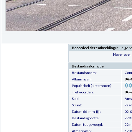
Beoordeel deze afbeelding
(huidige b
Hover over 
Bestandsinformatie
Bestandsnaam:
Con
Album naam:
Busf
Populariteit (1 stemmen):
Trefwoorden:
BG-
Stad:
Ams
Straat:
Raad
Datum dd-mm-jjjj :
02-
Bestandsgrootte:
279 
Datum toegevoegd:
22 m
Afmetingen:
1280