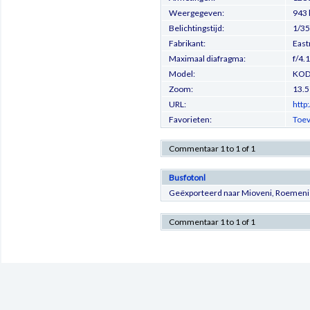
Weergegeven:
943 
Belichtingstijd:
1/35
Fabrikant:
Eas
Maximaal diafragma:
f/4.1
Model:
KOD
Zoom:
13.
URL:
http
Favorieten:
Toev
Commentaar 1 to 1 of 1
Busfotonl
Geëxporteerd naar Mioveni, Roemenië
Commentaar 1 to 1 of 1