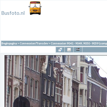
Busfoto.nl
Beginpagina
>
Connexxion/Transdev
>
Connexxion 9041 - 9049, 9050 - 9059 (comp