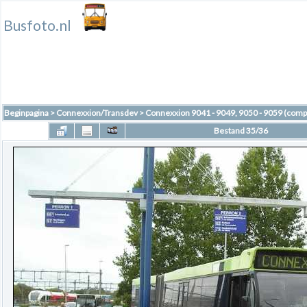
Busfoto.nl
Beginpagina
>
Connexxion/Transdev
>
Connexxion 9041 - 9049, 9050 - 9059 (comp
Bestand 35/36