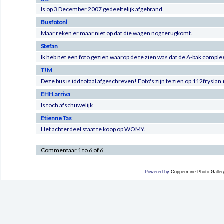
Is op 3 December 2007 gedeeltelijk afgebrand.
Busfotonl
Maar reken er maar niet op dat die wagen nog terugkomt.
Stefan
Ik heb net een foto gezien waarop de te zien was dat de A-bak comple
T!M
Deze bus is idd totaal afgeschreven! Foto's zijn te zien op 112fryslan.
EHH.arriva
Is toch afschuwelijk
Etienne Tas
Het achterdeel staat te koop op WOMY.
Commentaar 1 to 6 of 6
Powered by
Coppermine Photo Galler