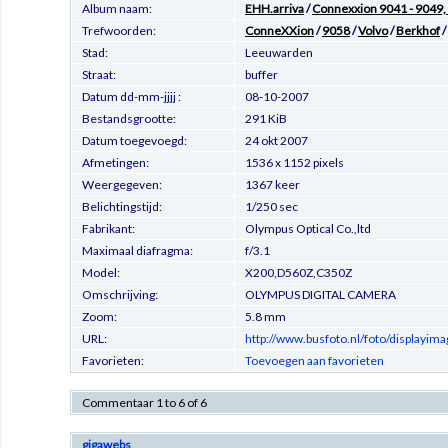
Album naam:
EHH.arriva
/
Connexxion 9041 - 9049,
Trefwoorden:
ConneXXion
/
9058
/
Volvo
/
Berkhof
/
Stad:
Leeuwarden
Straat:
buffer
Datum dd-mm-jjjj :
08-10-2007
Bestandsgrootte:
291 KiB
Datum toegevoegd:
24 okt 2007
Afmetingen:
1536 x 1152 pixels
Weergegeven:
1367 keer
Belichtingstijd:
1/250 sec
Fabrikant:
Olympus Optical Co.,ltd
Maximaal diafragma:
f/3.1
Model:
X200,D560Z,C350Z
Omschrijving:
OLYMPUS DIGITAL CAMERA
Zoom:
5.8 mm
URL:
http://www.busfoto.nl/foto/displayi
Favorieten:
Toevoegen aan favorieten
Commentaar 1 to 6 of 6
gigawebs