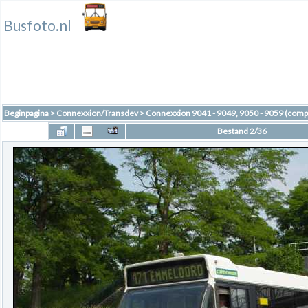
Busfoto.nl
Beginpagina
>
Connexxion/Transdev
>
Connexxion 9041 - 9049, 9050 - 9059 (comp
Bestand 2/36