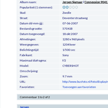
Album naam:
Jeroen Sjamaar
/
Connexxion 9041 -
Populariteit (1 stemmen):
Stad:
Zwolle
Straat:
Deventerstraatweg
Datum dd-mm-jjjj :
07-06-2007
Bestandsgrootte:
570 KiB
Datum toegevoegd:
18 okt 2007
Afmetingen:
1280 x 960 pixels
Weergegeven:
1204 keer
Belichtingstijd:
1/500 sec
Fabrikant:
Sony
Maximaal diafragma:
f/2
Model:
CYBERSHOT
Omschrijving:
Zoom:
9.7 mm
URL:
http://www.busfoto.nl/foto/displa
Favorieten:
Toevoegen aan favorieten
Commentaar 1 to 2 of 2
Jeroen