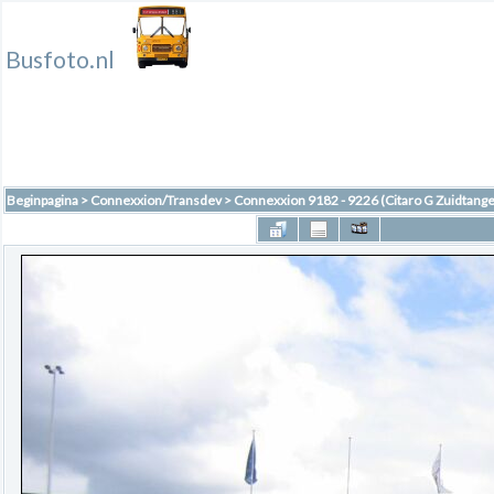
Busfoto.nl
Beginpagina
>
Connexxion/Transdev
>
Connexxion 9182 - 9226 (Citaro G Zuidtange