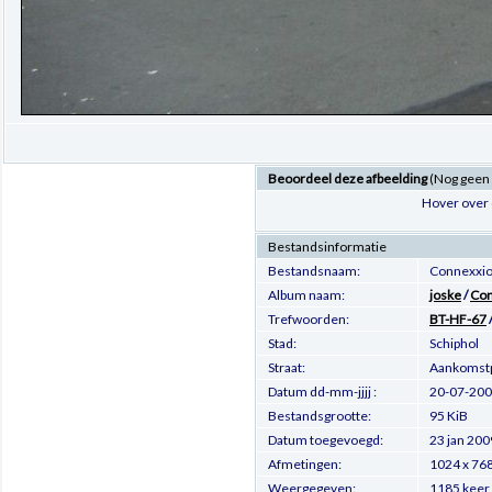
Beoordeel deze afbeelding
(Nog geen
Hover over 
Bestandsinformatie
Bestandsnaam:
Connexxio
Album naam:
joske
/
Con
Trefwoorden:
BT-HF-67
Stad:
Schiphol
Straat:
Aankomst
Datum dd-mm-jjjj :
20-07-20
Bestandsgrootte:
95 KiB
Datum toegevoegd:
23 jan 200
Afmetingen:
1024 x 768
Weergegeven:
1185 keer