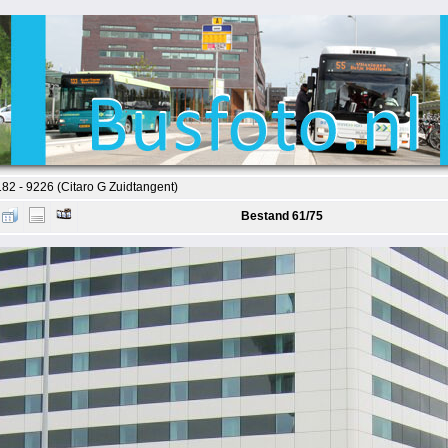
2 - 9226 (Citaro G Zuidtangent)
Bestand 61/75