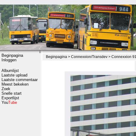
Beginpagina
Beginpagina
>
Connexxion/Transdev
>
Connexxion 918
Inloggen
Albumlijst
Laatste upload
Laatste commentaar
Meest bekeken
Zoek
Snelle start
Exportlijst
You
Tube