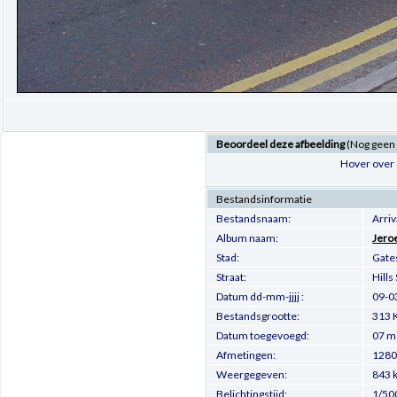
Beoordeel deze afbeelding
(Nog geen
Hover over 
Bestandsinformatie
Bestandsnaam:
Arri
Album naam:
Jero
Stad:
Gate
Straat:
Hills
Datum dd-mm-jjjj :
09-0
Bestandsgrootte:
313 
Datum toegevoegd:
07 m
Afmetingen:
1280 
Weergegeven:
843 
Belichtingstijd:
1/50