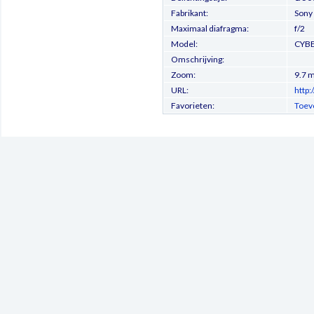
Fabrikant:
Sony
Maximaal diafragma:
f/2
Model:
CYB
Omschrijving:
Zoom:
9.7 
URL:
http
Favorieten:
Toev