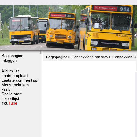
Beginpagina
Beginpagina
>
Connexxion/Transdev
>
Connexxion 28
Inloggen
Albumlijst
Laatste upload
Laatste commentaar
Meest bekeken
Zoek
Snelle start
Exportlijst
You
Tube