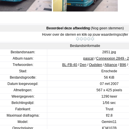
Beoordeel deze afbeelding
(Nog geen stemmen)
Hover over de sterren en klik op jouw waarderingscijfer
Bestandsinformatie
Bestandsnaam:
2851.jpg
Album naam:
pascal
/
Connexxion 2849 - 
Trefwoorden:
BL-FB-40
/
Den
/
Oudsten
/
Alliance
/
B96
/
Stad:
Enschede
Bestandsgrootte:
56 KiB
Datum toegevoegd:
07 mrt 2007
Afmetingen:
567 x 425 pixels
Weergegeven:
1290 keer
Belichtingstijd:
1/56 sec
Fabrikant:
Trust
Maximaal diafragma:
f/2.8
Model:
Gemini11
Omschrijving:
ICM107B