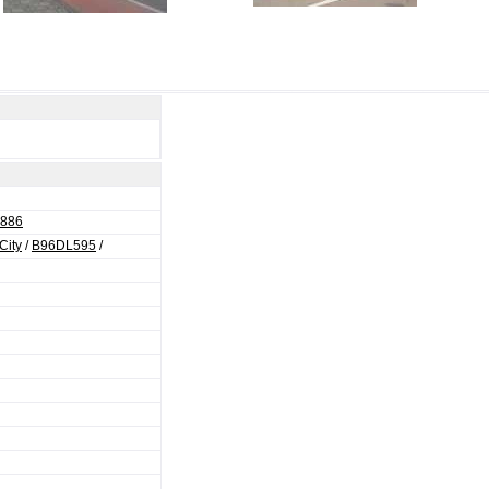
2886
City
/
B96DL595
/