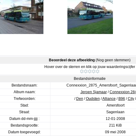
Beoordeel deze afbeelding
(Nog geen stemmen)
Hover over de sterren en klik op jouw waarderingscijfer
Bestandsinformatie
Bestandsnaam:
Connexxion_2875_Amersfoort_Sagenla
Album naam:
Jeroen Sjamaar
/
Connexxion 284
Trefwoorden:
/
Den
/
Oudsten
/
Alliance
/
B96
/
City
Stad:
Amersfoort
Straat:
Sagenlaan
Datum dd-mm-jjjj :
12-01-2008
Bestandsgrootte:
211 KiB
Datum toegevoegd:
09 mei 2008