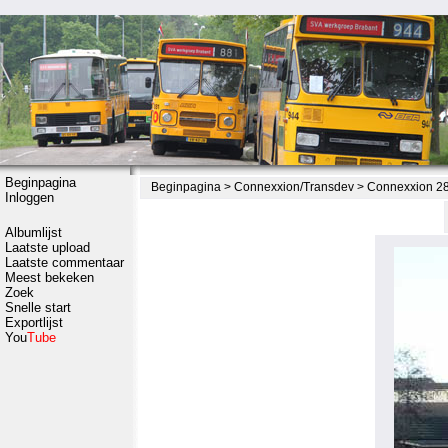
Beginpagina
Beginpagina
>
Connexxion/Transdev
>
Connexxion 28
Inloggen
Albumlijst
Laatste upload
Laatste commentaar
Meest bekeken
Zoek
Snelle start
Exportlijst
You
Tube