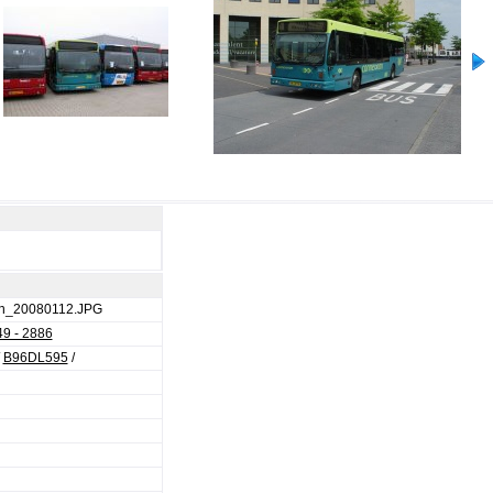
an_20080112.JPG
9 - 2886
/
B96DL595
/