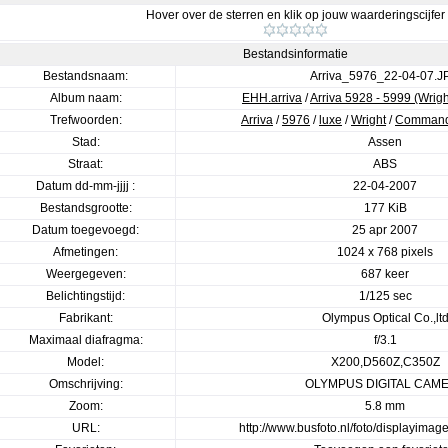
Hover over de sterren en klik op jouw waarderingscijfer
Bestandsinformatie
Bestandsnaam:
Arriva_5976_22-04-07.J
Album naam:
EHH.arriva
/
Arriva 5928 - 5999 (Wri
Trefwoorden:
Arriva
/
5976
/
luxe
/
Wright
/
Command
Stad:
Assen
Straat:
ABS
Datum dd-mm-jjjj :
22-04-2007
Bestandsgrootte:
177 KiB
Datum toegevoegd:
25 apr 2007
Afmetingen:
1024 x 768 pixels
Weergegeven:
687 keer
Belichtingstijd:
1/125 sec
Fabrikant:
Olympus Optical Co.,lt
Maximaal diafragma:
f/3.1
Model:
X200,D560Z,C350Z
Omschrijving:
OLYMPUS DIGITAL CAM
Zoom:
5.8 mm
URL:
http://www.busfoto.nl/foto/displayima