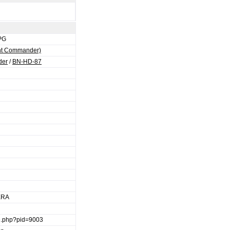
PG
ght Commander)
er
/
BN-HD-87
d
ERA
ge.php?pid=9003