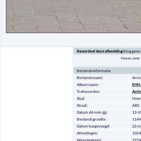
Beoordeel deze afbeelding
(Nog geen
Hover over 
Bestandsinformatie
Bestandsnaam:
Arri
Album naam:
EHH.
Trefwoorden:
Arriv
Stad:
Heer
Straat:
ABS
Datum dd-mm-jjjj :
13-0
Bestandsgrootte:
114 
Datum toegevoegd:
22 m
Afmetingen:
1024 
Weergegeven:
725 