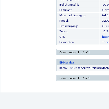
Belichtingstijd:
1/25
Fabrikant:
Olymp
Maximaal diafragma:
f/4.6
Model:
X200
Omschrijving:
OLYM
Zoom:
13.5
URL:
http
Favorieten:
Toev
Commentaar 1 to 1 of 1
EHH.arriva
per 07-2010 naar Arriva Portugal doch
Commentaar 1 to 1 of 1