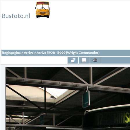
Busfoto.nl
Beginpagina
>
Arriva
>
Arriva 5928 - 5999 (Wright Commander)