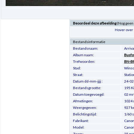
Beoordeel deze afbeelding
(Nog geen
Hover over 
Bestandsinformatie
Bestandsnaam:
Arriv
Album naam:
Busfo
Trefwoorden:
BN-B
Stad:
Winsc
Straat:
Statio
Datum dd-mm-jjjj :
24-02
Bestandsgrootte:
195 K
Datum toegevoegd:
02 mr
Afmetingen:
1024 x
Weergegeven:
927 k
Belichtingstijd:
1/60 
Fabrikant:
Cano
Model:
Canon
Zoom:
25 m