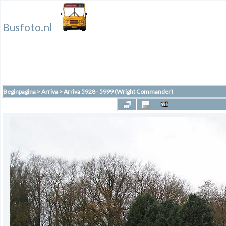
Busfoto.nl
Beginpagina
>
Arriva
>
Arriva 5928 - 5999 (Wright Commander)