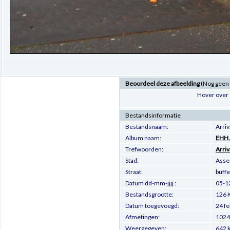
Beoordeel deze afbeelding
(Nog geen
Hover over 
Bestandsinformatie
Bestandsnaam:
Arri
Album naam:
EHH.
Trefwoorden:
Arriv
Stad:
Asse
Straat:
buffe
Datum dd-mm-jjjj :
05-1
Bestandsgrootte:
126 
Datum toegevoegd:
24 f
Afmetingen:
1024 
Weergegeven:
642 