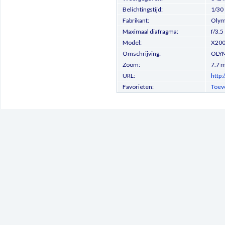
Belichtingstijd:
1/30
Fabrikant:
Olymp
Maximaal diafragma:
f/3.5
Model:
X200
Omschrijving:
OLYM
Zoom:
7.7 
URL:
http
Favorieten:
Toev