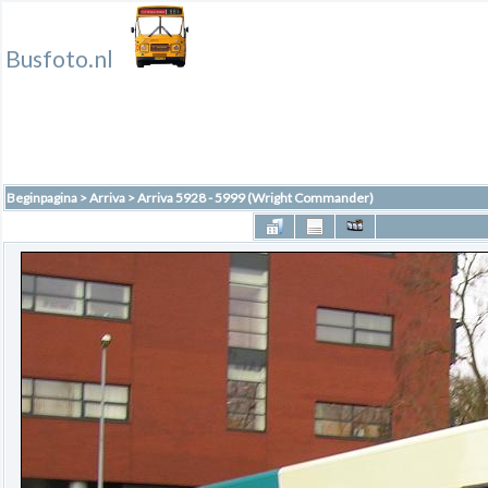
Busfoto.nl
Beginpagina
>
Arriva
>
Arriva 5928 - 5999 (Wright Commander)