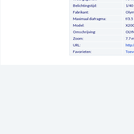
Belichtingstijd:
1/40
Fabrikant:
Olymp
Maximaal diafragma:
f/3.5
Model:
X200
Omschrijving:
OLYM
Zoom:
7.7 
URL:
http
Favorieten:
Toev