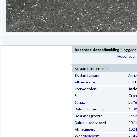
Beoordeel deze afbeelding
(Nog geen
Hover over 
Bestandsinformatie
Bestandsnaam:
Arri
Album naam:
EHH.
Trefwoorden:
Arriv
Stad:
Gron
Straat:
buffe
Datum dd-mm-jjjj :
13-0
Bestandsgrootte:
156 
Datum toegevoegd:
20 f
Afmetingen:
1024 
Weergegeven:
734 