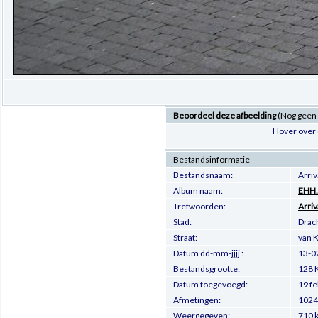
Beoordeel deze afbeelding
(Nog geen
Hover over 
Bestandsinformatie
Bestandsnaam:
Arri
Album naam:
EHH.
Trefwoorden:
Arriv
Stad:
Drac
Straat:
van 
Datum dd-mm-jjjj :
13-0
Bestandsgrootte:
128 
Datum toegevoegd:
19 f
Afmetingen:
1024 
Weergegeven:
710 