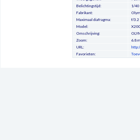
Belichtingstijd:
1/40
Fabrikant:
Olymp
Maximaal diafragma:
f/3.2
Model:
X200
Omschrijving:
OLYM
Zoom:
6.8 
URL:
http
Favorieten:
Toev