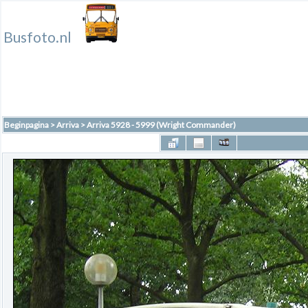
Busfoto.nl
Beginpagina
>
Arriva
>
Arriva 5928 - 5999 (Wright Commander)