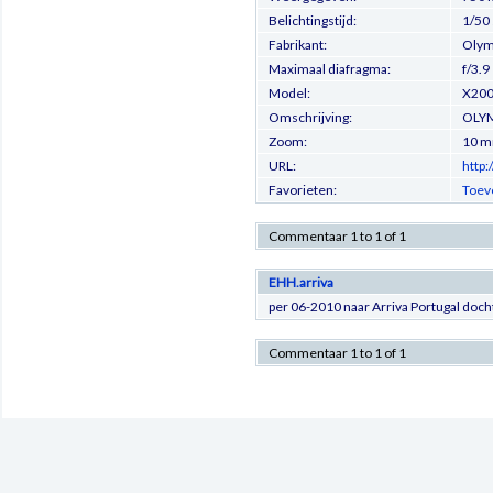
Belichtingstijd:
1/50
Fabrikant:
Olymp
Maximaal diafragma:
f/3.9
Model:
X200
Omschrijving:
OLYM
Zoom:
10 
URL:
http
Favorieten:
Toev
Commentaar 1 to 1 of 1
EHH.arriva
per 06-2010 naar Arriva Portugal doch
Commentaar 1 to 1 of 1