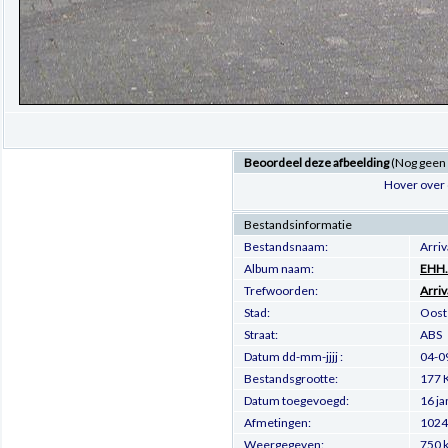
Beoordeel deze afbeelding
(Nog geen
Hover over 
Bestandsinformatie
Bestandsnaam:
Arri
Album naam:
EHH.
Trefwoorden:
Arriv
Stad:
Oost
Straat:
ABS
Datum dd-mm-jjjj :
04-0
Bestandsgrootte:
177 
Datum toegevoegd:
16 j
Afmetingen:
1024 
Weergegeven:
750 