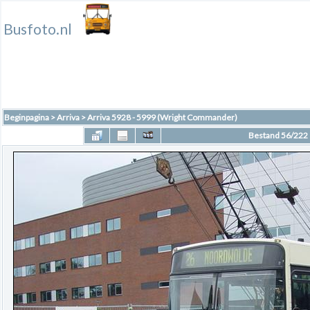
Busfoto.nl
Beginpagina
>
Arriva
>
Arriva 5928 - 5999 (Wright Commander)
Bestand 56/222