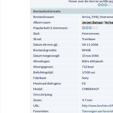
Hover over de sterren en klik op
Bestandsinformatie
Bestandsnaam:
Arriva_5943_Heerenv
Album naam:
Jeroen Sjamaar
/
Arriv
Populariteit (1 stemmen):
Stad:
Heerenveen
Straat:
Trambaan
Datum dd-mm-jjjj :
04-11-2006
Bestandsgrootte:
89 KiB
Datum toegevoegd:
15 nov 2006
Afmetingen:
800 x 600 pixels
Weergegeven:
712 keer
Belichtingstijd:
1/500 sec
Fabrikant:
Sony
Maximaal diafragma:
f/2
Model:
CYBERSHOT
Omschrijving:
Zoom:
9.7 mm
URL:
http://www.busfoto.nl
Favorieten:
Toevoegen aan favorie